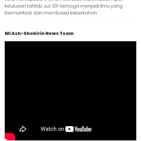
kelulusan tahfidz Juz 30! Semoga menjadi ilmu yang
bermanfaat dan membawa keberkahan.
MI Ash-Shobirin News Team