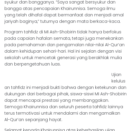
syukur dan bangganya. “Saya sangat bersyukur dan
bangga atas pencapaian Khairunnisa. Semoga ilmu
yang telah dihafal dapat bermanfaat dan menjadi amal
jariyah baginya,” tuturnya dengan mata berkaca-kaca.
Program tahfidz di MI Ash-Shobirin tidak hanya berfokus
pada capaian hafalan semata, tetapi juga menekankan
pada pemahaman dan pengamalan nilai-nilai Al-Qur’an
dalam kehidupan sehari-hari. Hal ini sejalan dengan visi
sekolah untuk mencetak generasi yang berakhlak mulia
dan berpengetahuan luas.
Ujian
kelulus
an tahfidz ini menjadi bukti bahwa dengan ketekunan dan
dukungan dari berbagai pihak, siswa-siswi MI Ash-Shobirin
dapat mencapai prestasi yang membanggakan.
Semoga Khairunnisa dan seluruh peserta tahfidz lainnya
terus termotivasi untuk mendalami dan mengamalkan
Al-Qur’an sepanjang hayat.
Selamat kepada Khairunnisa atas keberhasilan ujian