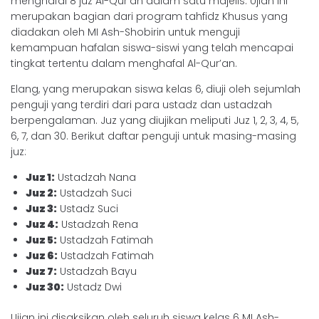
menghafal 8 juz Al-Qur’an dalam satu majelis. Ujian ini
merupakan bagian dari program tahfidz Khusus yang
diadakan oleh MI Ash-Shobirin untuk menguji
kemampuan hafalan siswa-siswi yang telah mencapai
tingkat tertentu dalam menghafal Al-Qur’an.
Elang, yang merupakan siswa kelas 6, diuji oleh sejumlah
penguji yang terdiri dari para ustadz dan ustadzah
berpengalaman. Juz yang diujikan meliputi Juz 1, 2, 3, 4, 5,
6, 7, dan 30. Berikut daftar penguji untuk masing-masing
juz:
Juz 1:
Ustadzah Nana
Juz 2:
Ustadzah Suci
Juz 3:
Ustadz Suci
Juz 4:
Ustadzah Rena
Juz 5:
Ustadzah Fatimah
Juz 6:
Ustadzah Fatimah
Juz 7:
Ustadzah Bayu
Juz 30:
Ustadz Dwi
Ujian ini disaksikan oleh seluruh siswa kelas 6 MI Ash-