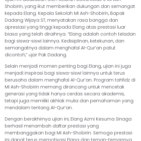
Shobirin, yang ikut memberikan dukungan dan semangat
kepada Elang. Kepala Sekolah MI Ash-Shobirin, Bapak
Dadang Wijaya ST, menyatakan rasa bangga dan
apresiasi yang tinggi kepada Elang atas prestasi luar
biasa yang telah diraihnya. “Elang adalah contoh teladan
bagi siswa-siswi lainnya. Kedisiplinan, ketekunan, dan
semangatnya dalam menghafal Al-Qur’an patut
dicontoh,” ujar Pak Dadang.
Selain menjadi momen penting bagi Elang, ujian ini juga
menjadi inspirasi bagi siswa-siswi lainnya untuk terus
berusaha dalam menghafal Al-Qur’an. Program tahfidz di
MI Ash-Shobirin memang dirancang untuk mencetak
generasi yang tidak hanya cerdas secara akademis,
tetapi juga memiliki akhlak mulia dan pemahaman yang
mendalam tentang Al-Qur’an.
Dengan berakhirnya ujian ini, Elang Azmi Kesuma Sinaga
berhasil menambah daftar prestasi yang
membanggakan bagi MI Ash-Shobirin. Semoga prestasi
ini dapat terus memotivasi Elang dan teman-temannya