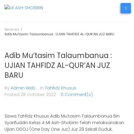
Beranda
/
Adib Mu’tasim Talaumbanua : UJIAN TAHFIDZ AL-QUR’AN JUZ BARU
Adib Mu’tasim Talaumbanua :
UJIAN TAHFIDZ AL-QUR’AN JUZ
BARU
By
Admin Web
In
Tahfidz Khusus
Posted
28 October 2022
0 Comment(s)
Siswa Tahfidz Khusus Adib Mu’tasim Talaumbanua Bin
Syarifuddin Kelas 4 MI Ash-Shobirin Telah melaksanakan
Ujian ODOJ (One Day One Juz) Juz 29 Sekali Duduk,