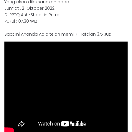
Yang akan dilaksanakan pada :
Jum’at , 21 Oktober 2022
Di PPTQ Ash-Shobirin Putra.
Pukul : 07.30 WIB
.
Saat Ini Ananda Adib telah memiliki Hafalan 3.5 Juz