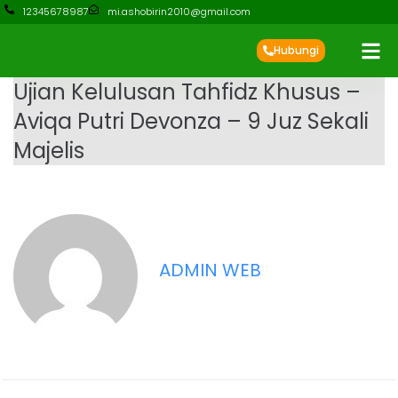
12345678987
mi.ashobirin2010@gmail.com
Hubungi
Ujian Kelulusan Tahfidz Khusus –
Aviqa Putri Devonza – 9 Juz Sekali
Majelis
ADMIN WEB