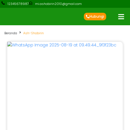
12345678987
mi.ashobirin2010@gmail.com
Hubungi
Beranda
Ash-Shobirin